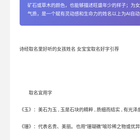
矿石或草木的颜色，也能够描述旺盛年少的样子；为女
气质，是一个赋有灵动感和生命力的姓名以上为AI自
诗经取名
里好听的女孩姓名 女宝宝取名好字引荐
取名宜用字
《玉》：美石为玉 ‚ 玉是石块的精粹 ‚ 质细而结实 ‚ 有光泽度
《珊》：代表名贵、美丽｡ 也用“珊瑚礁”喻珍稀之物或优异