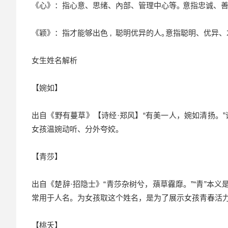
《心》：指心意、思绪、內部、管理中心等｡ 意指忠诚、
《颖》：指才能够出色 ‚ 聪明优异的人｡意指聪明、优异、
女生姓名解析
【婉如】
出自《野有蔓草》【诗经·郑风】“有美一人，婉如清扬。
女孩温婉动听、分外夸姣。
【青莎】
出自《楚辞·招隐士》“青莎杂树兮，薠草靃靡。”“青”本
常用于人名。为女孩取这个姓名，是为了展示女孩青春活
【桃夭】