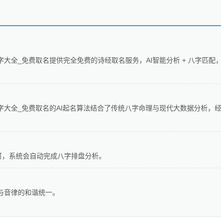
字大全_免费取名提供完全免费的诗经取名服务，AI智能分析 + 八字匹配
字大全_免费取名的AI起名算法结合了传统八字命理与现代大数据分析，
可，系统会自动完成八字排盘分析。
与音律的和谐统一。