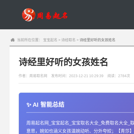
当前所在位置：
宝宝起名
>
诗经取名
>
诗经里好听的女孩姓名
诗经里好听的女孩姓名
作者：周易取名网
发布时间：2023-12-21 10:29:39
阅读：2784次
AI 智能总结
周易起名网_宝宝起名_宝宝取名大全_免费取名大全_
意思，婉如也涵义女孩温婉动听、分外夸姣；【青莎】出