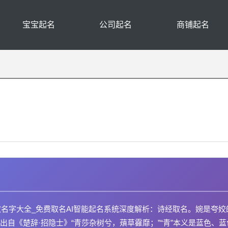
宝宝起名
公司起名
商铺起名
取名字大全_免费取名AI智能起名系统深度解析：诗经取名。婉是夸姣
自《楚辞·招隐士》“青莎杂树兮，薠草靃靡；”“青”本义是蓝色、蓝