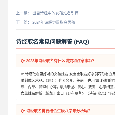
上一篇：
出自诗经中的女孩姓名引荐
下一篇：
2024年诗经楚辞取名男孩
诗经取名常见问题解答 (FAQ)
Q: 2023年诗经取名有什么讲究和注意事项？
A: 诗经取名里好听的女孩姓名 女宝宝取名好字引荐取名宜用字《玉
雕刻成艺术品｡《珊》：代表名贵、美丽｡ 也用“珊瑚礁”喻
绪、內部、管理中心等｡ 意指忠诚、善心、要害、心思细腻之
女生姓名解析【婉如】出自《野有蔓草》【诗经·郑风】“有
Q: 诗经取名需要结合生辰八字来分析吗？