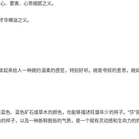
善心、要害、心思细腻之义｡
才华横溢之义｡
”读起来给人一种婉约温柔的感觉，特别好听。婉是夸姣的意思，婉
义是蓝色、蓝色矿石或草木的颜色，也能够描述旺盛年少的样子。“莎”
力的样子，以及一种新鲜脱俗的气质，是一个赋有灵动感和生命力的