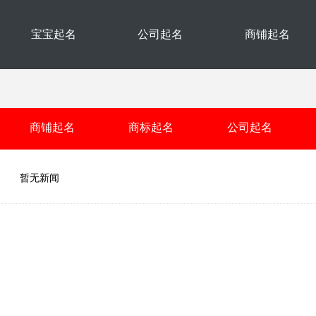
宝宝起名
公司起名
商铺起名
商铺起名
商标起名
公司起名
暂无新闻