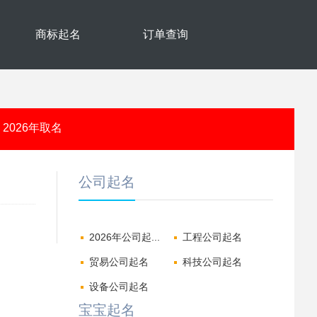
商标起名
订单查询
2026年取名
公司起名
2026年公司起...
工程公司起名
贸易公司起名
科技公司起名
设备公司起名
宝宝起名