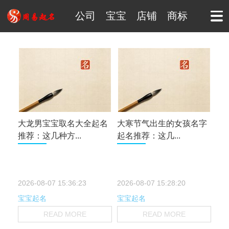
公司
宝宝
店铺
商标
大龙男宝宝取名大全起名
大寒节气出生的女孩名字
推荐：这几种方...
起名推荐：这几...
2026-08-07 15:36:23
2026-08-07 15:28:20
宝宝起名
宝宝起名
READ MORE
READ MORE