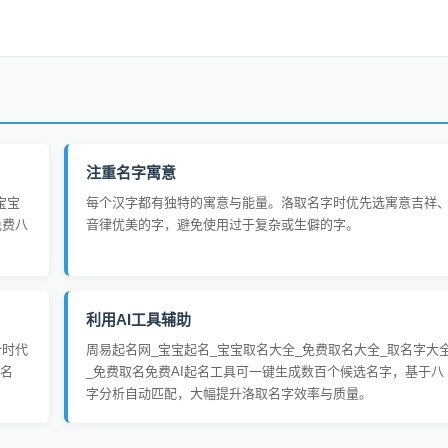
注重名字寓意
宝宝
每个汉字都有独特的寓意与能量。洛取名字时优先选寓意吉祥
免费八
音律优美的字，避免使用过于复杂或生僻的字。
利用AI工具辅助
合时代
周易起名网_宝宝起名_宝宝取名大全_免费取名大全_取名字大
名
_免费取名免费AI起名工具可一键生成数百个候选名字，基于八
字分析自动匹配，大幅提升洛取名字效率与质量。