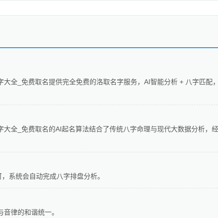
字大全_免费取名提供完全免费的洛取名字服务，AI智能分析 + 八字匹配
字大全_免费取名的AI起名算法结合了传统八字命理与现代大数据分析，
可，系统会自动完成八字排盘分析。
与音律的和谐统一。