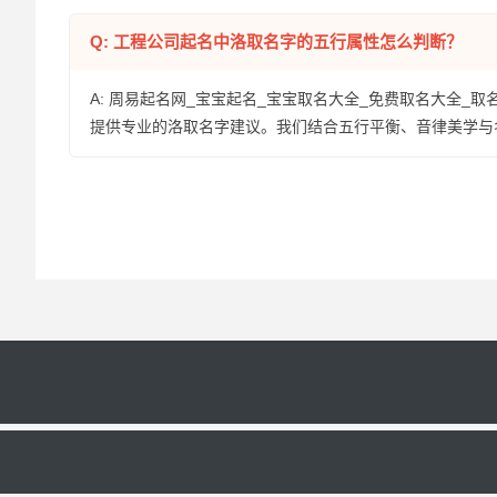
Q: 工程公司起名中洛取名字的五行属性怎么判断？
A: 周易起名网_宝宝起名_宝宝取名大全_免费取名大全_取
提供专业的洛取名字建议。我们结合五行平衡、音律美学与
粤ICP