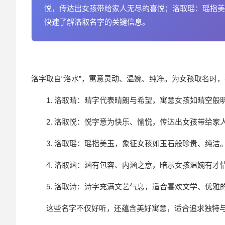
悦，传达出女孩带给家人无尽的喜悦；洛取瑶：瑶指美
快速了解洛取名字的关键信息。
洛字取自“洛水”，寓意灵动、温婉、纯净。为女孩取名时，
1. 洛取晴：晴字代表晴朗与希望，寓意女孩如晴空般
2. 洛取悦：悦字意为快乐、愉悦，传达出女孩带给家
3. 洛取瑶：瑶指美玉，象征女孩如玉石般珍贵、纯洁
4. 洛取涵：涵有包容、内涵之意，暗示女孩温婉有才
5. 洛取诗：诗字充满文艺气息，适合喜欢文学、优雅
这些名字不仅好听，还蕴含美好寓意，适合追求独特