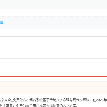
荐
名字大全_免费取名AI起名系统基于传统八字命理与现代AI算法，在2026
名字寓意，免费为每位用户推荐吉祥如意的名字方案。