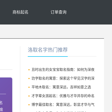
商标起名
订单查询
洛取名字热门推荐
丑时出生的女宝宝取名指南：如何为深夜
诞生的千金挑选吉祥好名
玏字取名的寓意：探索这个罕见汉字的深
厚内涵
平地木取名：寓意深远，吉祥如意之选
才字辈女孩起名：优雅与才华并存的命名
名
指南
博字最佳取名：寓意深远，彰显才华与气
愉