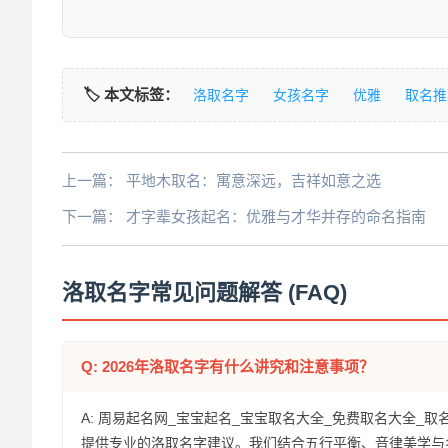
🏷️ 本文标签：
洛取名字
女孩名字
优雅
取名推
上一篇：
平地木取名：寓意深远，吉祥如意之选
下一篇：
才字辈女孩起名：优雅与才华并存的命名指南
洛取名字常见问题解答 (FAQ)
Q: 2026年洛取名字有什么讲究和注意事项？
A: 周易起名网_宝宝起名_宝宝取名大全_免费取名大全_取
提供专业的洛取名字建议。我们结合五行平衡、音律美学与