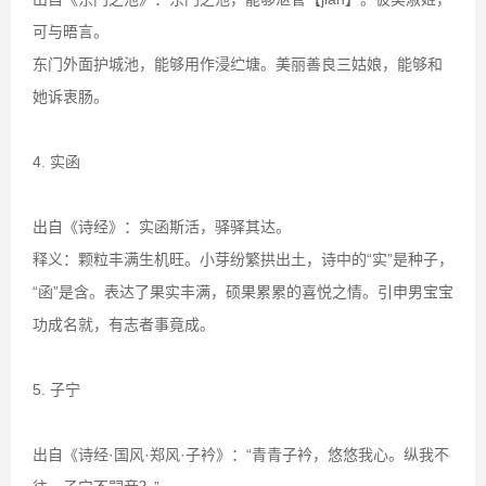
可与晤言。
东门外面护城池，能够用作浸纻塘。美丽善良三姑娘，能够和
她诉衷肠。
4. 实函
出自《诗经》：实函斯活，驿驿其达。
释义：颗粒丰满生机旺。小芽纷繁拱出土，诗中的“实”是种子，
“函”是含。表达了果实丰满，硕果累累的喜悦之情。引申男宝宝
功成名就，有志者事竟成。
5. 子宁
出自《诗经·国风·郑风·子衿》：“青青子衿，悠悠我心。纵我不