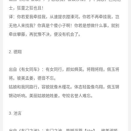
士，狂童之狂也且！
译：你若爱我牵挂我，从速提衣蹚溱河。你若不再牵挂我，岂
无他人来找我？你真是个傻小子啊！你若是想做什么事，就别
牵丝攀藤，再犹豫不决，便没有机会了。
2. 德翔
出自《有女同车》：有女同行，颜如舜英。将翱将翔，佩玉将
将。彼美孟姜，德音不忘。
姑娘和我同路行，容貌就像木槿花。体态轻盈像鸟翔，佩玉锵
锵动听响。美丽姑娘她姓姜，夸姣名誉人难忘。
3. 池言
出自《东门之池》：东门之池，能够沤菅【jiān】。彼美淑姬，