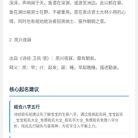
深泽，声响闻于天。鱼潜在深渊，或游至洲边。此以鹤在皋、
鱼在渊比喻贤士在野、不被重用。意在表达贤士大材小用的心
情，同时也有规劝统治者招贤纳士、振作朝纲之意。
2. 夙兴夜寐
出自《诗经·卫风·氓》：夙兴夜寐，靡有朝矣。
释义：夙：早；兴：起来；寐：睡。早起晚睡。描述勤奋。
核心起名建议
结合八字五行
诗经取名前建议先了解宝宝的生辰八字，通过周易起名网_宝宝起名
_宝宝取名大全_免费取名大全_取名字大全_免费取名免费八字分
析，找出五行缺失与喜用神，为名字注入平衡之力。