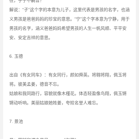
往，子宁不嗣音？”
解说：“子”这个字的本意为儿子，这里代表是男孩的名字，也涵
义男孩是爸爸妈妈的珍宝的意思。“宁”这个字本意为宁静，用于
男孩的名字，涵义爸爸妈妈希望男孩的人生一帆风顺、平平安
安、安定吉祥的意思。
6. 玉德
出自《有女同车》：有女同行，颜如舜英。将翱将翔，佩玉将
将。彼美孟姜，德音不忘。
姑娘和我同路行，容貌就像木槿花。体态轻盈像鸟翔，佩玉锵
锵动听响。美丽姑娘她姓姜，夸姣名誉人难忘。
7. 景池