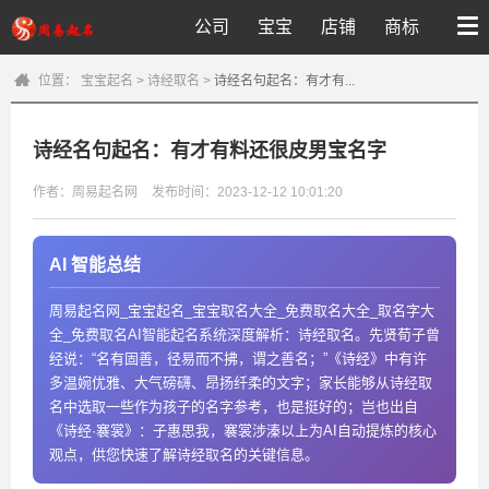
公司
宝宝
店铺
商标
位置：
宝宝起名
>
诗经取名
>
诗经名句起名：有才有...
诗经名句起名：有才有料还很皮男宝名字
作者：周易起名网
发布时间：2023-12-12 10:01:20
AI 智能总结
周易起名网_宝宝起名_宝宝取名大全_免费取名大全_取名字大
全_免费取名AI智能起名系统深度解析：诗经取名。先贤荀子曾
经说：“名有固善，径易而不拂，谓之善名；”《诗经》中有许
多温婉优雅、大气磅礴、昂扬纤柔的文字；家长能够从诗经取
名中选取一些作为孩子的名字参考，也是挺好的；岂也出自
《诗经·褰裳》：子惠思我，褰裳涉溱以上为AI自动提炼的核心
观点，供您快速了解诗经取名的关键信息。