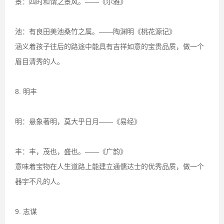
景：四时和谓之景风。——《尔雅》
池：有良田美池桑竹之属。——陶渊明《桃花源记》
涵义着孩子往后的路途中能具有吉祥如意的宝贵品质，做一个
眉目清秀的人。
8. 明丰
明：悬象著明，莫大乎日月——《易经》
丰：丰，茂也，盛也。——《广韵》
意味着宝物在人生道路上能建立通儒达士的优秀品质，做一个
器宇不凡的人。
9. 志谋