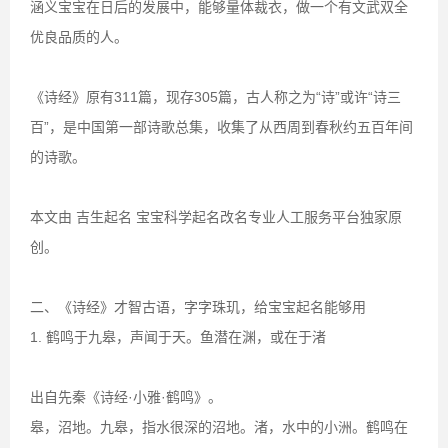
涵义宝宝在日后的发展中，能够量体裁衣，做一个有文武双全
优良品质的人。
《诗经》原有311篇，现存305篇，古人称之为“诗”或许“诗三
百”，是中国第一部诗歌总集，收集了从西周到春秋约五百年间
的诗歌。
本文由 吉生起名 宝宝科学起名改名专业人工服务平台独家原
创。
二、《诗经》才智古语，字字珠玑，给宝宝起名能够用
1. 鹤鸣于九皋，声闻于天。鱼潜在渊，或在于渚
出自先秦《诗经·小雅·鹤鸣》。
皋，沼地。九皋，指水很深的沼地。渚，水中的小洲。鹤鸣在