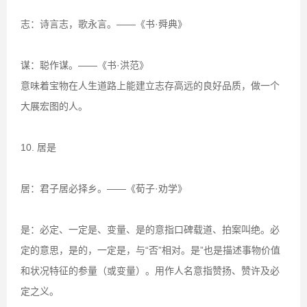
志：诗言志，歌永言。——《书·舜典》
谋：聪作谋。——《书·洪范》
意味着宝物在人生道路上能建立志存高远的良好品质，做一个
大展宏图的人。
10. 居是
居：君子居必择乡。——《荀子·劝学》
是：必定、一定是、变量、是的意指口碑载道、拍案叫绝。必
定的意思，是的，一定是，与“否”相对。是”也是描述事物价值
和状况特征的参量（或变量）。用作人名意指赞扬、赞许及必
定之义。