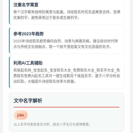
注重名字寓意
每个汉字都有独特的寓意与能量。诗经取名时优先选寓意吉祥、音律
优美的字，避免使用过于复杂或生僻的字。
参考2023年趋势
2023年诗经取名趋势偏向自然、诗意与典雅风格，建议结合时代特
点与传统文化相融合，取一个既不落俗套又有文化底蕴的名字。
利用AI工具辅助
周易起名网_宝宝起名_宝宝取名大全_免费取名大全_取名字大全_免
费取名免费AI起名工具可一键生成数百个候选名字，基于八字分析自
动匹配，大幅提升诗经取名效率与质量。
文中名字解析
jiān
以上名字均来自本文分析，结合八字五行与音律寓意。