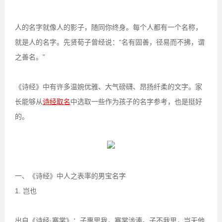
人的名字就像人的影子，随同你终身。每个人都有一个名称，
就是人的名字。先贤荀子曾经说：“名有固善，径易而不拂，谓
之善名。”
《诗经》中有许多温婉优雅、大气磅礴、昂扬纤柔的文字。家
长能够从
诗经取名
中选取一些作为孩子的名字参考，也是挺好
的。
一、《诗经》中人之表率的男宝名字
1. 岂也
出自《诗经·褰裳》：子惠思我，褰裳涉溱。子不我思，岂无他