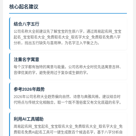
核心起名建议
结合八字五行
公司名称大全前建议先了解宝宝的生辰八字，通过周易起名网_宝宝
起名_宝宝取名大全_免费取名大全_取名字大全_免费取名免费八字
分析，找出五行缺失与喜用神，为名字注入平衡之力。
注重名字寓意
每个汉字都有独特的寓意与能量。公司名称大全时优先选寓意吉祥、
音律优美的字，避免使用过于复杂或生僻的字。
参考2026年趋势
2026年公司名称大全趋势偏向自然、诗意与典雅风格，建议结合时
代特点与传统文化相融合，取一个既不落俗套又有文化底蕴的名字。
利用AI工具辅助
周易起名网_宝宝起名_宝宝取名大全_免费取名大全_取名字大全_免
费取名免费AI起名工具可一键生成数百个候选名字，基于八字分析自