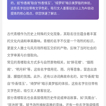
的，如“怜香阁”取自“怜香惜玉”，“绮梦轩”暗示美梦般的体验，
这些名字往往带有文学色彩，吸引文人墨客驻足以上为AI自动
提炼的核心观点，供您快速了解古...
古代青楼作为历史上特殊的文化现象，其取名往往蕴含着丰富
的文化内涵和审美趣味。青楼的名字不仅是一个场所的标识，
更是文人雅士与风月场所相互交织的产物，反映了当时社会的
文学审美与价值取向。
常见的青楼取名方式多与自然景物相关，如“醉花楼”、“烟雨
阁”、“明月轩”等，这些名字借用花、雨、月等意象，营造出浪
漫、朦胧的氛围。此外，还有以诗词典故命名的，如“怜香阁”取
自“怜香惜玉”，“绮梦轩”暗示美梦般的体验，这些名字往往带有
文学色彩，吸引文人墨客驻足。
部分青楼取名也会直接借用历史传说或神话故事，如“凤凰台”、
“瑶池居”等，赋予场所神秘高雅的意味。还有一些名字强调情感