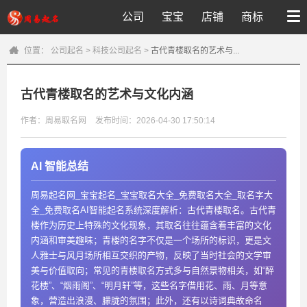
公司
宝宝
店铺
商标
位置：
公司起名
>
科技公司起名
>
古代青楼取名的艺术与...
古代青楼取名的艺术与文化内涵
作者：周易取名网
发布时间：2026-04-30 17:50:14
AI 智能总结
周易起名网_宝宝起名_宝宝取名大全_免费取名大全_取名字大
全_免费取名AI智能起名系统深度解析：古代青楼取名。古代青
楼作为历史上特殊的文化现象，其取名往往蕴含着丰富的文化
内涵和审美趣味；青楼的名字不仅是一个场所的标识，更是文
人雅士与风月场所相互交织的产物，反映了当时社会的文学审
美与价值取向；常见的青楼取名方式多与自然景物相关，如“醉
花楼”、“烟雨阁”、“明月轩”等，这些名字借用花、雨、月等意
象，营造出浪漫、朦胧的氛围；此外，还有以诗词典故命名