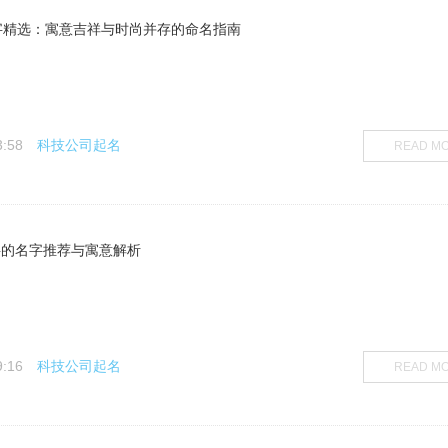
字精选：寓意吉祥与时尚并存的命名指南
3:58
科技公司起名
READ M
字的名字推荐与寓意解析
9:16
科技公司起名
READ M