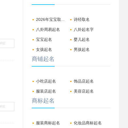
2026年宝宝取...
诗经取名
八卦周易起名
八卦起名字
宝宝起名
婴儿起名
ORE
女孩起名
男孩起名
商铺起名
小吃店起名
饰品店起名
服装店起名
美容店起名
商标起名
ORE
服装商标起名
化妆品商标起名