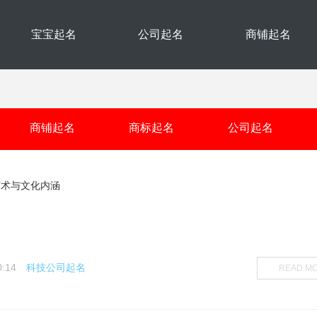
宝宝起名
公司起名
商铺起名
商铺起名
商标起名
公司起名
艺术与文化内涵
0:14
科技公司起名
READ M