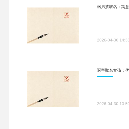
枫男孩取名：寓
2026-04-30 14:3
冠字取名女孩：
2026-04-30 10:5