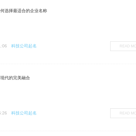
如何选择最适合的企业名称
1:06
科技公司起名
READ M
与现代的完美融合
6:26
科技公司起名
READ M