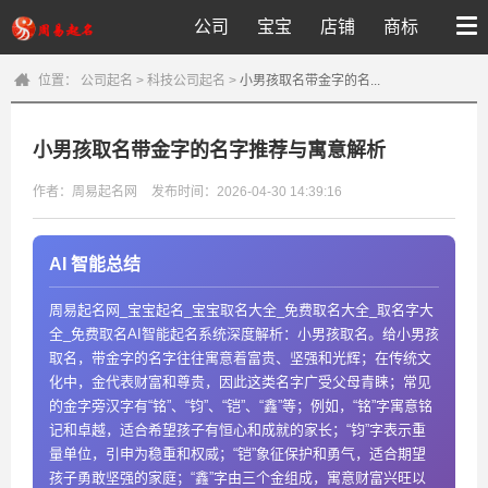
公司
宝宝
店铺
商标
位置：
公司起名
>
科技公司起名
>
小男孩取名带金字的名...
小男孩取名带金字的名字推荐与寓意解析
作者：周易起名网
发布时间：2026-04-30 14:39:16
AI 智能总结
周易起名网_宝宝起名_宝宝取名大全_免费取名大全_取名字大
全_免费取名AI智能起名系统深度解析：小男孩取名。给小男孩
取名，带金字的名字往往寓意着富贵、坚强和光辉；在传统文
化中，金代表财富和尊贵，因此这类名字广受父母青睐；常见
的金字旁汉字有“铭”、“钧”、“铠”、“鑫”等；例如，“铭”字寓意铭
记和卓越，适合希望孩子有恒心和成就的家长；“钧”字表示重
量单位，引申为稳重和权威；“铠”象征保护和勇气，适合期望
孩子勇敢坚强的家庭；“鑫”字由三个金组成，寓意财富兴旺以