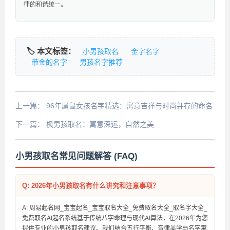
律的和谐统一。
🏷️ 本文标签：
小男孩取名
金字名字
带金的名字
男孩名字推荐
上一篇：
96年属鼠女孩名字精选：寓意吉祥与时尚并存的命名
指南
下一篇：
枫男孩取名：寓意深远，自然之美
小男孩取名常见问题解答 (FAQ)
Q: 2026年小男孩取名有什么讲究和注意事项？
A: 周易起名网_宝宝起名_宝宝取名大全_免费取名大全_取名字大全_
免费取名AI起名系统基于传统八字命理与现代AI算法，在2026年为您
提供专业的小男孩取名建议。我们结合五行平衡、音律美学与名字寓