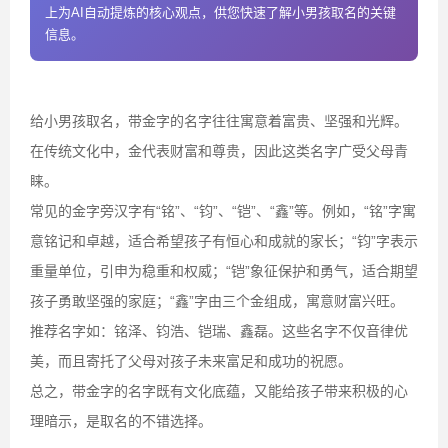
上为AI自动提炼的核心观点，供您快速了解小男孩取名的关键
信息。
给小男孩取名，带金字的名字往往寓意着富贵、坚强和光辉。
在传统文化中，金代表财富和尊贵，因此这类名字广受父母青
睐。
常见的金字旁汉字有“铭”、“钧”、“铠”、“鑫”等。例如，“铭”字寓
意铭记和卓越，适合希望孩子有恒心和成就的家长；“钧”字表示
重量单位，引申为稳重和权威；“铠”象征保护和勇气，适合期望
孩子勇敢坚强的家庭；“鑫”字由三个金组成，寓意财富兴旺。
推荐名字如：铭泽、钧浩、铠瑞、鑫磊。这些名字不仅音律优
美，而且寄托了父母对孩子未来富足和成功的祝愿。
总之，带金字的名字既有文化底蕴，又能给孩子带来积极的心
理暗示，是取名的不错选择。