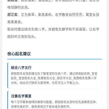
郝婉清
：婉表温柔，清指清正，名字温婉而不失力量，适合性
格恬静的女孩。
郝芷柔
：芷为香草，柔表柔和，名字散发自然芬芳，寓意女孩
柔美善良。
取名时建议结合生辰八字，并避免生僻字和不良谐音，让名字
既好听又有好兆头。
核心起名建议
结合八字五行
郝姓取名女孩前建议先了解宝宝的生辰八字，通过周易起名网_宝宝
起名_宝宝取名大全_免费取名大全_取名字大全_免费取名免费八字
分析，找出五行缺失与喜用神，为名字注入平衡之力。
注重名字寓意
每个汉字都有独特的寓意与能量。郝姓取名女孩时优先选寓意吉祥、
音律优美的字，避免使用过于复杂或生僻的字。