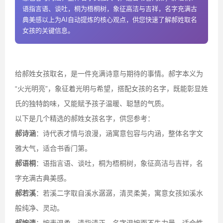
语指言语、谈吐，桐为梧桐树，象征高洁与吉祥，名字充满古
典美感以上为AI自动提炼的核心观点，供您快速了解郝姓取名
女孩的关键信息。
给郝姓女孩取名，是一件充满诗意与期待的事情。郝字本义为
“火光明亮”，象征着光明与希望，搭配女孩的名字，既能彰显姓
氏的独特韵味，又能赋予孩子温暖、聪慧的气质。
以下是几个精选的郝姓女孩名字，供您参考：
郝诗涵
：诗代表才情与浪漫，涵寓意包容与内涵，整体名字文
雅大气，适合书香门第。
郝语桐
：语指言语、谈吐，桐为梧桐树，象征高洁与吉祥，名
字充满古典美感。
郝若溪
：若溪二字取自溪水潺潺，清灵柔美，寓意女孩如溪水
般纯净、灵动。