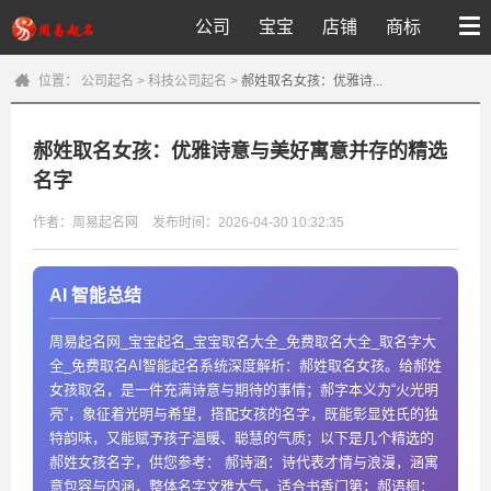
公司
宝宝
店铺
商标
位置：
公司起名
>
科技公司起名
>
郝姓取名女孩：优雅诗...
郝姓取名女孩：优雅诗意与美好寓意并存的精选
名字
作者：周易起名网
发布时间：2026-04-30 10:32:35
AI 智能总结
周易起名网_宝宝起名_宝宝取名大全_免费取名大全_取名字大
全_免费取名AI智能起名系统深度解析：郝姓取名女孩。给郝姓
女孩取名，是一件充满诗意与期待的事情；郝字本义为“火光明
亮”，象征着光明与希望，搭配女孩的名字，既能彰显姓氏的独
特韵味，又能赋予孩子温暖、聪慧的气质；以下是几个精选的
郝姓女孩名字，供您参考： 郝诗涵：诗代表才情与浪漫，涵寓
意包容与内涵，整体名字文雅大气，适合书香门第；郝语桐：