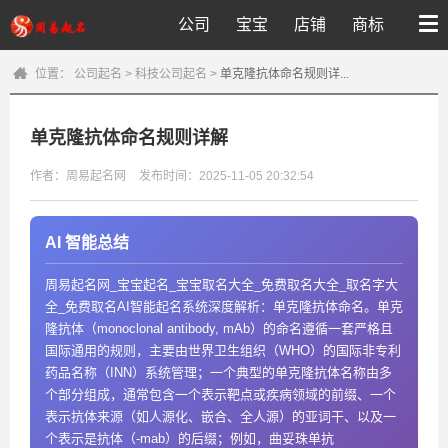
公司
宝宝
店铺
商标
位置：
公司起名
>
科技公司起名
>
单克隆抗体命名规则详...
单克隆抗体命名规则详解
作者：周易起名网
发布时间：2025-11-05 20:32:54
AI 智能总结
周易起名网_宝宝起名_宝宝取名大全_免费取名大全_取名字大
全_免费取名AI智能起名系统深度解析：单克隆抗体命名。单克
隆抗体（monoclonal antibody, mAb）的命名遵循一套严格且
国际通用的规则，主要由世界卫生组织（WHO）的国际非专利
药品名称（INN）系统管理；一个典型的单克隆抗体名称由多
个部分组成，通常包含一个表示靶点或疾病领域的前缀、一个
表示抗体来源（如人源化、嵌合、全人源）的亚词干、以及一
个表示是抗体（-mab）的后缀；例如，曲妥珠单抗