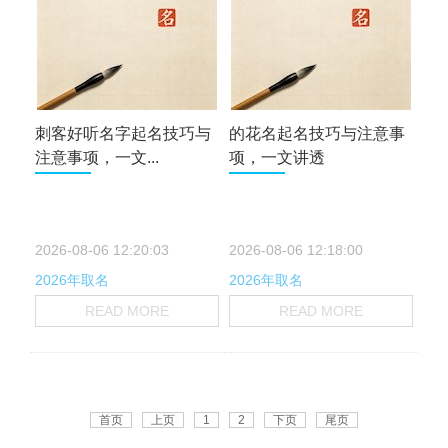
刺客好听名字起名技巧与
的花名起名技巧与注意事
注意事项，一文...
项，一文讲透
2026-08-06 12:20:03
2026-08-06 12:18:00
2026年取名
2026年取名
READ MORE
READ MORE
首页
上页
1
2
下页
尾页