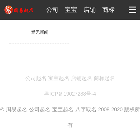
公司
宝宝
店铺
商标
暂无新闻
公司起名
宝宝起名
店铺起名
商标起名
粤ICP备19027288号-4
© 周易起名-公司起名-宝宝起名-八字取名 2008-2020 版权所
有