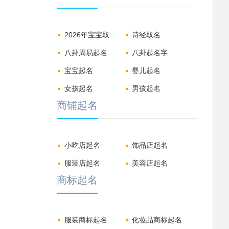
2026年宝宝取...
诗经取名
八卦周易起名
八卦起名字
宝宝起名
婴儿起名
女孩起名
男孩起名
商铺起名
小吃店起名
饰品店起名
服装店起名
美容店起名
商标起名
服装商标起名
化妆品商标起名